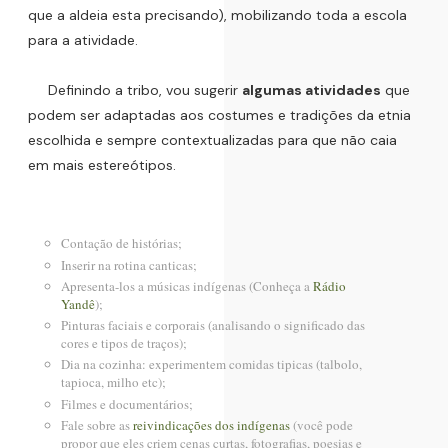
que a aldeia esta precisando), mobilizando toda a escola
para a atividade.
Definindo a tribo, vou sugerir
algumas atividades
que
podem ser adaptadas aos costumes e tradições da etnia
escolhida e sempre contextualizadas para que não caia
em mais estereótipos.
Contação de histórias;
Inserir na rotina canticas;
Apresenta-los a músicas indígenas (Conheça a
Rádio
Yandê
);
Pinturas faciais e corporais (analisando o significado das
cores e tipos de traços);
Dia na cozinha: experimentem comidas tipicas (talbolo,
tapioca, milho etc);
Filmes e documentários;
Fale sobre as
reivindicações dos indígenas
(você pode
propor que eles criem cenas curtas, fotografias, poesias e