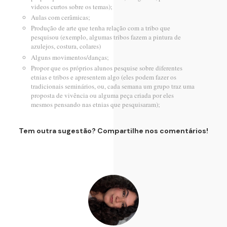
videos curtos sobre os temas);
Aulas com cerâmicas;
Produção de arte que tenha relação com a tribo que
pesquisou (exemplo, algumas tribos fazem a pintura de
azulejos, costura, colares)
Alguns movimentos/danças;
Propor que os próprios alunos pesquise sobre diferentes
etnias e tribos e apresentem algo (eles podem fazer os
tradicionais seminários, ou, cada semana um grupo traz uma
proposta de vivência ou alguma peça criada por eles
mesmos pensando nas etnias que pesquisaram);
Tem outra sugestão? Compartilhe nos comentários!