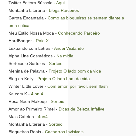
Twitter Editora Bússola -
Aqui
Montanha Literária -
Blogs Parceiros
Garota Encantada -
Como as blogueiras se sentem diante a
uma critica
Meu Estilo Nossa Moda -
Conhecendo Parceiro
HardBanger -
Raio X
Luxuando com Letras -
Andei Visitando
Alpha Line Cosméticos -
Na midia
Sorteios e Sorteios -
Sorteio
Menina de Palavra -
Projeto O lado bom da vida
Blog da Kelly -
Projeto O lado bom da vida
Winter Little Lover -
Com amor, por favor, sem flash
Ka com K -
4 on 4
Rosa Neon Makeup -
Sorteio
Amor ao Primeiro Rímel -
Dicas de Beleza Infalivel
Mais Cafeína -
4on4
Montanha Literária -
Sorteio
Blogueiros Reais -
Cachorros Invisiveis