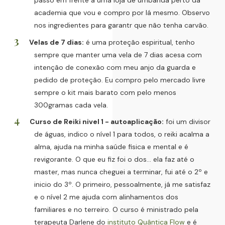
passo em frente a uma loja de umbanda perto da
academia que vou e compro por lá mesmo. Observo
nos ingredientes para garantr que não tenha carvão.
Velas de 7 dias:
é uma proteção espiritual, tenho
sempre que manter uma vela de 7 dias acesa com
intenção de conexão com meu anjo da guarda e
pedido de proteção. Eu compro pelo mercado livre
sempre o kit mais barato com pelo menos
300gramas cada vela.
Curso de Reiki nivel 1 - autoaplicação:
foi um divisor
de águas, indico o nível 1 para todos, o reiki acalma a
alma, ajuda na minha saúde fisica e mental e é
revigorante. O que eu fiz foi o dos... ela faz até o
master, mas nunca cheguei a terminar, fui até o 2º e
inicio do 3º. O primeiro, pessoalmente, já me satisfaz
e o nível 2 me ajuda com alinhamentos dos
familiares e no terreiro. O curso é ministrado pela
terapeuta Darlene do
instituto Quântica Flow
e é