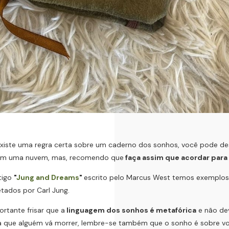
ste uma regra certa sobre um caderno dos sonhos, você pode desen
 em uma nuvem, mas, recomendo que
faça assim que acordar para
tigo
"
Jung and Dreams
"
escrito pelo Marcus West temos exemplo
etados por Carl Jung.
tante frisar que a
linguagem dos sonhos é metafórica
e não dev
ca que alguém vá morrer, lembre-se também que o sonho é sobre v