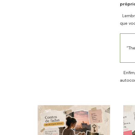
própri
Lembre
que voc
“The
Enfim, 
autoco