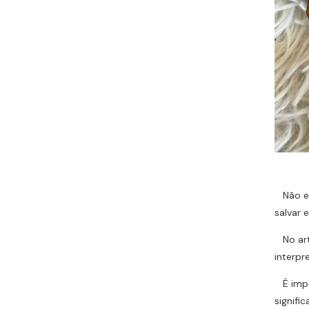
Não exi
salvar
No ar
interpr
É impor
signifi