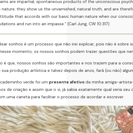
ams are impartial, spontaneous products of the unconscious psyche,
 nature; they show us the unvarnished, natural truth, and are therefor
ttitude that accords with our basic human nature when our conscio
dations and run into an impasse." (Carl Jung, CW 10:317)
r sonhos é um processo que não irei explicar, pois não é sobre is
r nesse momento, os nossos sonhos podem trazer questões que nem
é que, nossos sonhos são importantes e nos trazem para a consciên
 sua produção artística e talvez depois de anos, fará (ou não) algum
aderninho verde foi um
presente afetivo
da minha amiga-artista-
os de criação e assim que o vi, já sabia exatamente qual seria seu 
om uma caneta para facilitar o processo de acordar e escrever.