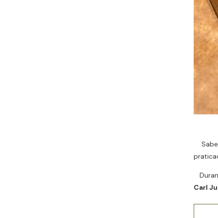
Sabe a
pratic
Durant
Carl J