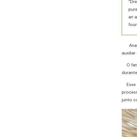
“Dre
pure
an a
foun
Analisa
auxilia
O fato 
durante
Esse c
process
junto c