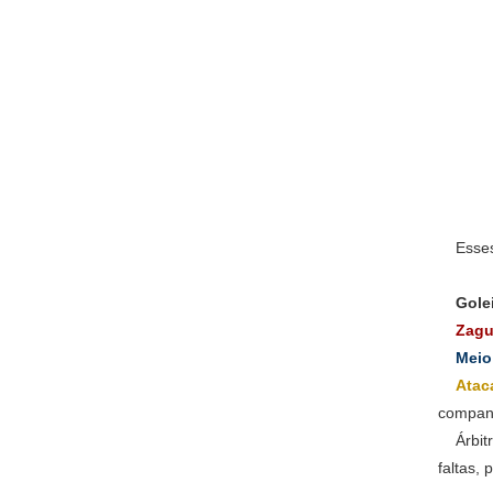
Esses 1
Gole
Zagu
Meio 
Atac
companh
Árbitro
faltas,