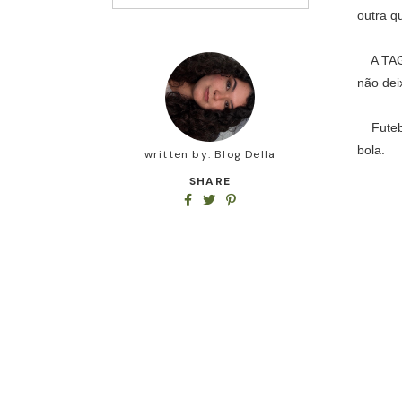
outra q
A TA
não dei
Futebol
bola.
written by:
Blog Della
SHARE