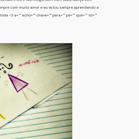
 sempre com muito amor e eu estou sempre aprendendo a
 toda <3 a="" acho="" chave="" para="" pe="" que="" td=""