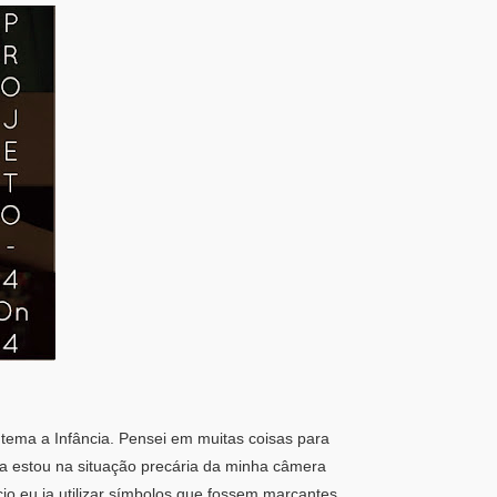
ema a Infância. Pensei em muitas coisas para
da estou na situação precária da minha câmera
io eu ia utilizar símbolos que fossem marcantes