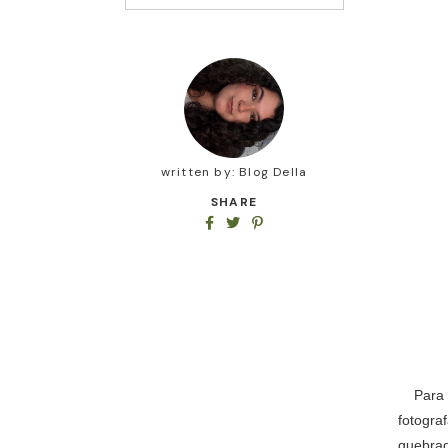
written by:
Blog Della
SHARE
Para co
fotogra
quebrad