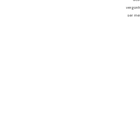
vergonh
ser mel