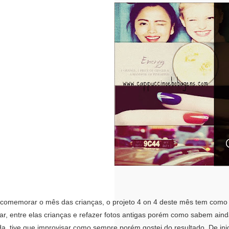
memorar o mês das crianças, o projeto 4 on 4 deste mês tem como t
far, entre elas crianças e refazer fotos antigas porém como sabem ain
a, tive que improvisar como sempre porém gostei do resultado. De inic