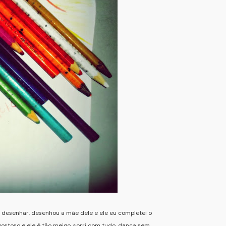
 desenhar, desenhou a mãe dele e ele eu completei o
 gostoso e ele é tão meigo, sorri com tudo, dança sem