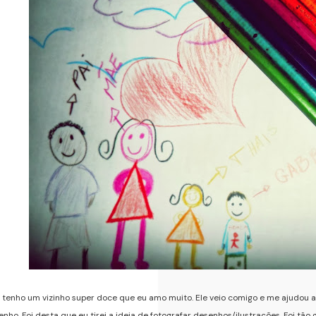
 tenho um vizinho super doce que eu amo muito. Ele veio comigo e me ajudou a
nho. Foi desta que eu tirei a ideia de fotografar desenhos/ilustrações. Foi tão