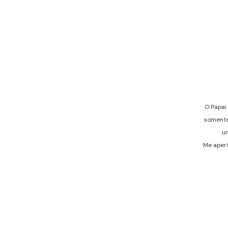
O Papai
somente
um
Me apert