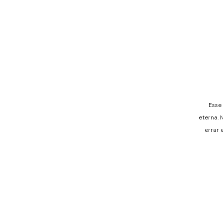
Esse 
eterna. 
errar 