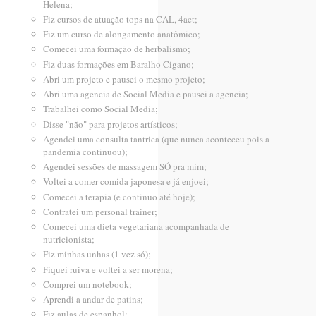
Helena;
Fiz cursos de atuação tops na CAL, 4act;
Fiz um curso de alongamento anatômico;
Comecei uma formação de herbalismo;
Fiz duas formações em Baralho Cigano;
Abri um projeto e pausei o mesmo projeto;
Abri uma agencia de Social Media e pausei a agencia;
Trabalhei como Social Media;
Disse "não" para projetos artísticos;
Agendei uma consulta tantrica (que nunca aconteceu pois a
pandemia continuou);
Agendei sessões de massagem SÓ pra mim;
Voltei a comer comida japonesa e já enjoei;
Comecei a terapia (e continuo até hoje);
Contratei um personal trainer;
Comecei uma dieta vegetariana acompanhada de
nutricionista;
Fiz minhas unhas (1 vez só);
Fiquei ruiva e voltei a ser morena;
Comprei um notebook;
Aprendi a andar de patins;
Fiz aulas de espanhol;