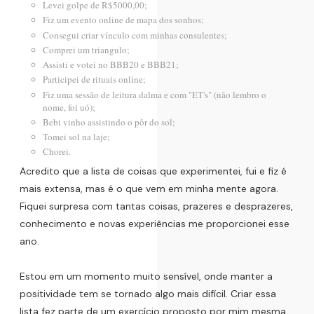
Levei golpe de R$5000,00;
Fiz um evento online de mapa dos sonhos;
Consegui criar vínculo com minhas consulentes;
Comprei um triangulo;
Assisti e votei no BBB20 e BBB21;
Participei de rituais online;
Fiz uma sessão de leitura dalma e com "ET's" (não lembro o
nome, foi uó);
Bebi vinho assistindo o pôr do sol;
Tomei sol na laje;
Chorei.
Acredito que a lista de coisas que experimentei, fui e fiz é
mais extensa, mas é o que vem em minha mente agora.
Fiquei surpresa com tantas coisas, prazeres e desprazeres,
conhecimento e novas experiências me proporcionei esse
ano.
Estou em um momento muito sensível, onde manter a
positividade tem se tornado algo mais difícil. Criar essa
lista fez parte de um exercício proposto por mim mesma,