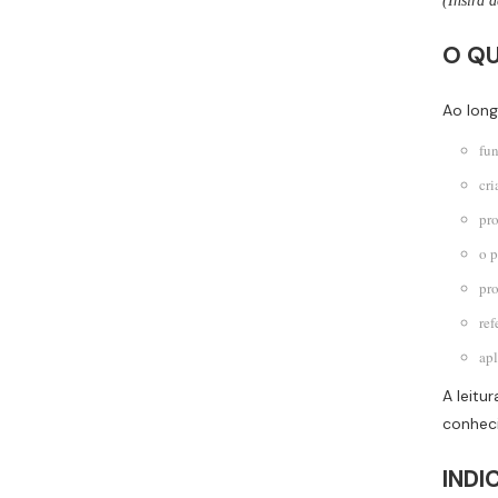
(Insira 
O QU
Ao long
fun
cri
pro
o p
pro
ref
apl
A leitu
conhec
INDI