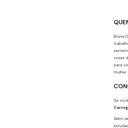
QUEM
Bruna D
trabalh
sentem
crises 
para co
mulher 
CON
Se você
Cartog
Além de
estuda