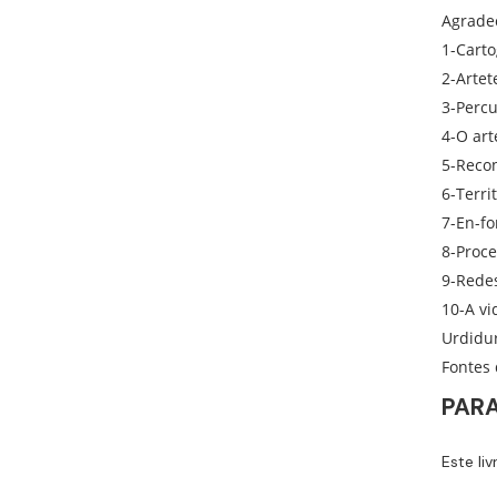
Agrad
1-Car
2-Arte
3-Perc
4-O a
5-Rec
6-Ter
7-En-
8-Pro
9-Red
10-A v
Urdi
Fonte
PARA
Este li