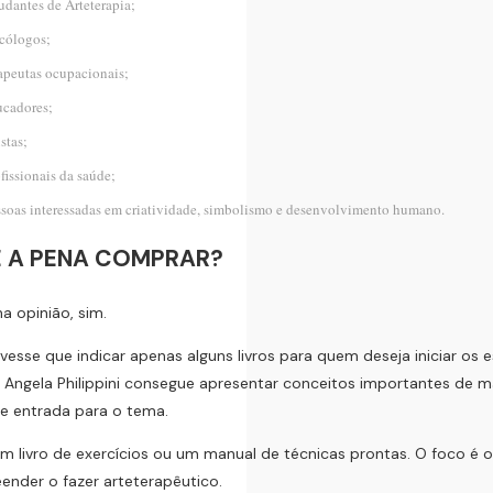
udantes de Arteterapia;
cólogos;
apeutas ocupacionais;
ucadores;
istas;
fissionais da saúde;
soas interessadas em criatividade, simbolismo e desenvolvimento humano.
E A PENA COMPRAR?
a opinião, sim.
ivesse que indicar apenas alguns livros para quem deseja iniciar os
a. Angela Philippini consegue apresentar conceitos importantes de 
e entrada para o tema.
m livro de exercícios ou um manual de técnicas prontas. O foco é 
nder o fazer arteterapêutico.