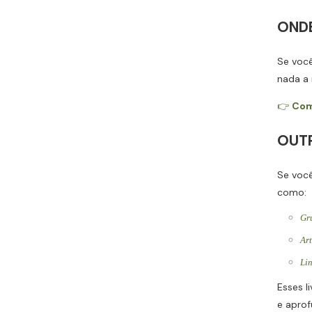
OND
Se você
nada a 
👉
Com
OUT
Se você
como:
Gru
Art
Lin
Esses 
e aprof