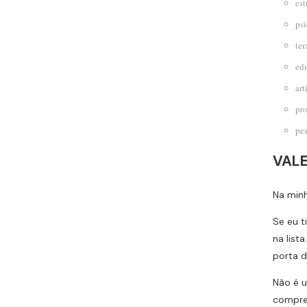
est
psi
ter
ed
art
pro
pes
VAL
Na minh
Se eu t
na list
porta d
Não é u
compree