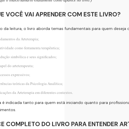
aqui o índice/sumário exatamente como aparece no livro.)
E VOCÊ VAI APRENDER COM ESTE LIVRO?
o da leitura, o livro aborda temas fundamentais para quem deseja c
damentos da Arteterapia;
atividade como ferramenta terapêutica;
dução simbólica e seus significados;
apel do arteterapeuta;
cessos expressivos;
erências teóricas da Psicologia Analítica;
icações da Arteterapia em diferentes contextos.
ra é indicada tanto para quem está iniciando quanto para profissio
imentos.
CE COMPLETO DO LIVRO PARA ENTENDER AR