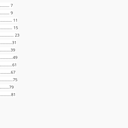
……. 7
……… 9
…………… 11
……….. 15
……………… 23
……………31
……….39
…………….49
………………61
……….67
…………..75
………79
……….81