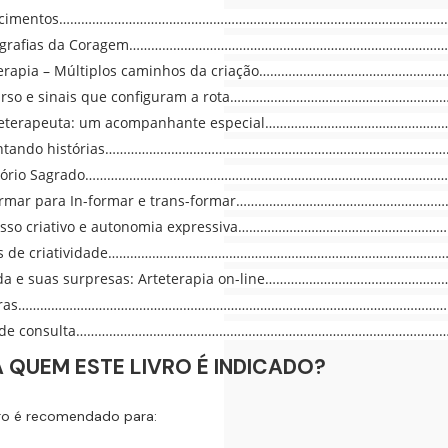
ecimentos………………………………………………………………………………………………
tografias da Coragem……………………………………………………………………………
terapia – Múltiplos caminhos da criação…………………………………………
urso e sinais que configuram a rota……………………………………………………
rteterapeuta: um acompanhante especial………………………………………
ontando histórias………………………………………………………………………………
ritório Sagrado………………………………………………………………………………………
formar para In-formar e trans-formar………………………………………………
cesso criativo e autonomia expressiva……………………………………………
es de criatividade…………………………………………………………………………………
ida e suas surpresas: Arteterapia on-line…………………………………………
duras………………………………………………………………………………………………………
s de consulta…………………………………………………………………………………………
 QUEM ESTE LIVRO É INDICADO?
vro é recomendado para: