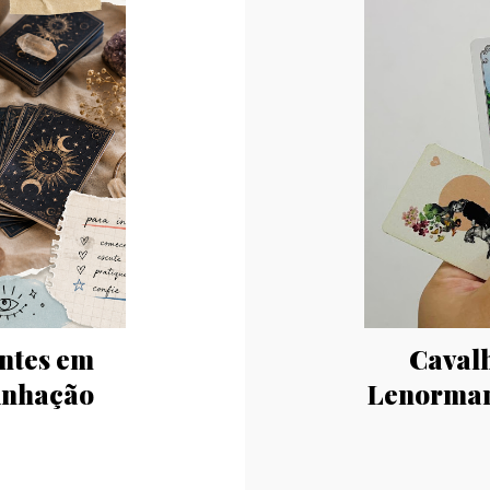
antes em
Cavalh
inhação
Lenorman