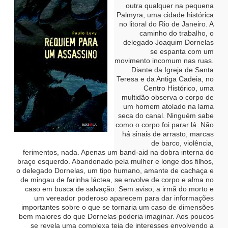
outra qualquer na pequena
Palmyra, uma cidade histórica
no litoral do Rio de Janeiro. A
caminho do trabalho, o
delegado Joaquim Dornelas
se espanta com um
movimento incomum nas ruas.
Diante da Igreja de Santa
Teresa e da Antiga Cadeia, no
Centro Histórico, uma
multidão observa o corpo de
um homem atolado na lama
seca do canal. Ninguém sabe
como o corpo foi parar lá. Não
há sinais de arrasto, marcas
de barco, violência,
ferimentos, nada. Apenas um band-aid na dobra interna do
braço esquerdo. Abandonado pela mulher e longe dos filhos,
o delegado Dornelas, um tipo humano, amante de cachaça e
de mingau de farinha láctea, se envolve de corpo e alma no
caso em busca de salvação.
Sem aviso, a irmã do morto e
um vereador poderoso aparecem para dar informações
importantes sobre o que se tornaria um caso de dimensões
bem maiores do que Dornelas poderia imaginar. Aos poucos
se revela uma complexa teia de interesses envolvendo a