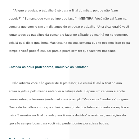
"Ai que preguiça, o trabalho é só para o final do mês... porque não fazer
depois?", "Semana que vem eu juro que faço!" - MENTIRA! Você não vai fazer na
semana que vem, e sim um dia antes de entregar o trabalho. Uma dica legal é você
juntar todos os trabalhos da semana e fazer no sábado de manhã ou no domingo,
seja lá qual dia e qual hora. Mas faça na mesma semana que te pedirem, isso polpa
tempo e você poderá estudar para a prova sem ter que fazer mil trabalhos.
Entenda os seus professores, inclusive os "chatos"
Não adianta você não gostar de X professor, ele estará lá até o final do ano
então o jeito é pelo menos entender a cabeça dele. Separe um caderno e anote
coisas sobre professores (nada maldoso), exemplo "Professora Sandra - Português:
Gosta de trabalhos com capa colorida, não gosta que falem enquanto ela explica e
deixa 5 minutos no final da aula para tirarmos duvidas" e assim vai, anotações do
tipo são sempre boas para você não perder pontos por coisas bobas.