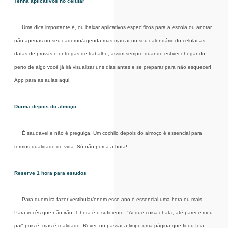
Tenha aplicativos no celular
Uma dica importante é, ou baixar aplicativos específicos para a escola ou anotar
não apenas no seu caderno/agenda mas marcar no seu calendário do celular as
datas de provas e entregas de trabalho, assim sempre quando estiver chegando
perto de algo você já irá visualizar uns dias antes e se preparar para não esquecer!
App para as aulas aqui.
Durma depois do almoço
É saudável e não é preguiça. Um cochilo depois do almoço é essencial para
termos qualidade de vida. Só não perca a hora!
Reserve 1 hora para estudos
Para quem irá fazer vestibular/enem esse ano é essencial uma hora ou mais.
Para vocês que não irão, 1 hora é o suficiente. "Ai que coisa chata, até parece meu
pai" pois é, mas é realidade. Rever, ou passar a limpo uma página que ficou feia,