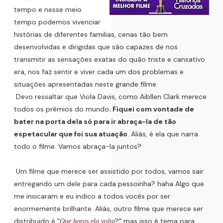
tempo e nesse meio
tempo podemos vivenciar
histórias de diferentes familias, cenas tão bem
desenvolvidas e dirigidas que são capazes de nos
transmitir as sensações exatas do quão triste e cansativo
era, nos faz sentir e viver cada um dos problemas e
situações apresentadas neste grande filme.
Devo ressaltar que Viola Davis, como Aibllen Clark merece
todos os prêmios do mundo
. Fiquei com vontade de
bater na porta dela só para ir abraça-la de tão
espetacular que foi sua atuação
. Aliás, é ela que narra
todo o filme. Vamos abraça-la juntos?
Um filme que merece ser assistido por todos, vamos sair
entregando um dele para cada pessoinha? haha Algo que
me insicaram e eu indico a todos vocês por ser
enormemente brilhante. Aliás, outro filme que merece ser
distribuido é "
?" mas isso é tema para
Que horas ela volta