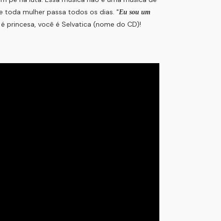
 e toda mulher passa todos os dias. "
Eu sou um
é princesa, você é Selvatica (nome do CD)!