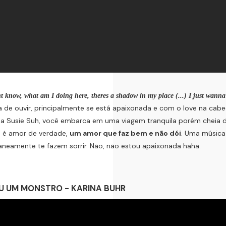
nt know, what am I doing here, theres a shadow in my place (...) I just wanna 
 de ouvir, principalmente se está apaixonada e com o love na cabe
a Susie Suh, você embarca em uma viagem tranquila porém cheia d
 é amor de verdade,
um amor que faz bem e não dói
. Uma músic
aneamente te fazem sorrir. Não, não estou apaixonada haha.
U UM MONSTRO - KARINA BUHR