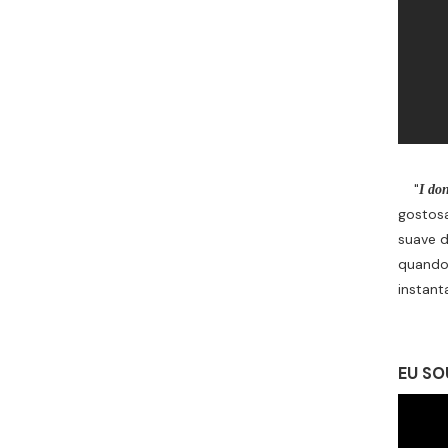
"
I do
gostosa
suave d
quando
instant
EU SO