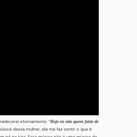
radecerei eternamente. "
Hoje eu não quero falar de
música dessa mulher, ela me faz sentir o que é
 em pé na luta. Essa música não é uma música de