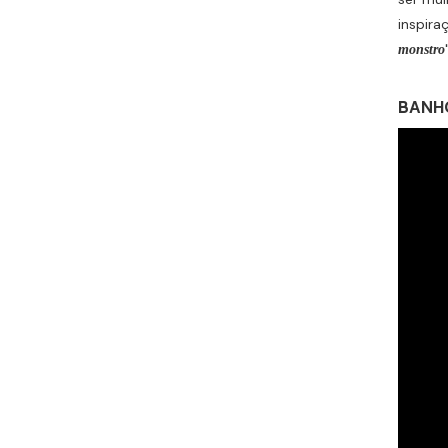
inspira
monstro
BANHO