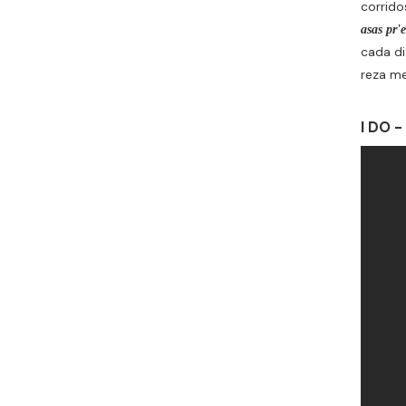
corrido
asas pr'
cada d
reza me
I DO -