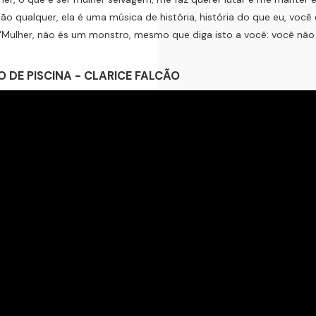
ção qualquer, ela é uma música de história, história do que eu, você
"Mulher, não és um monstro, mesmo que diga isto a você: você não 
 DE PISCINA - CLARICE FALCÃO