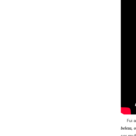
Fui apr
beleza, 
ser mul