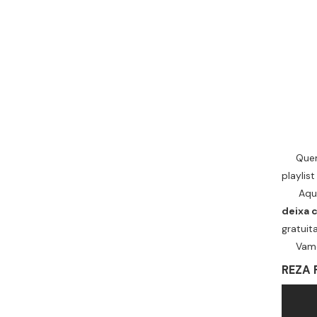
Quem n
playlis
Aqui na
deixa 
gratuit
Vamos
REZA 