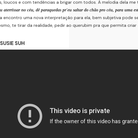
s, loucos e com tendências a brigar com todos. A melodia dela me 
eu aterrissar no céu, dê paraquedas pr'eu saltar do chão pro céu, para uma 
ia encontro uma nova interpretação para ela, bem subjetiva pode
smo, te tirar da realidade, pedir ao querubim pra que permita criar a
 SUSIE SUH