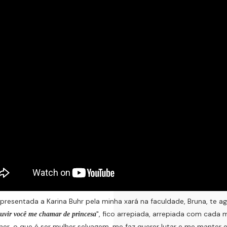
esentada a Karina Buhr pela minha xará na faculdade, Bruna, te ag
", fico arrepiada, arrepiada com cada 
ouvir você me chamar de princesa
her, o que é ser mulher selvagem, me faz querer lutar e me manter