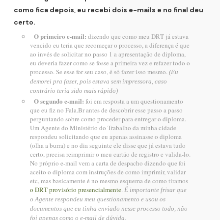
como fica depois, eu recebi dois e-mails e no final deu
certo.
O primeiro e-mail:
dizendo que como meu DRT já estava
vencido eu teria que recomeçar o processo, a diferença é que
ao invés de solicitar no passo 1 a apresentação de diploma,
eu deveria fazer como se fosse a primeira vez e refazer todo o
processo. Se esse for seu caso, é só fazer isso mesmo.
(Eu
demorei pra fazer, pois estava sem impressora, caso
contrário teria sido mais rápido)
O segundo e-mail:
foi em resposta a um questionamento
que eu fiz no Fala.Br antes de descobrir esse passo a passo
perguntando sobre como proceder para entregar o diploma.
Um Agente do Ministério do Trabalho da minha cidade
respondeu solicitando que eu apenas assinasse o diploma
(olha a burra) e no dia seguinte ele disse que já estava tudo
certo, precisa reimprimir o meu cartão de registro e valida-lo.
No próprio e-mail vem a carta de despacho dizendo que foi
aceito o diploma com instruções de como imprimir, validar
etc, mas basicamente é no mesmo esquema de como tiramos
o DRT provisório presencialmente
.
É importante frisar que
o Agente respondeu meu questionamento e usou os
documentos que eu tinha enviado nesse processo todo, não
foi apenas como o e-mail de dúvida.