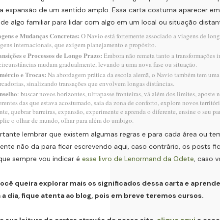
 a expansão de um sentido amplo. Essa carta costuma aparecer e
 de algo familiar para lidar com algo em um local ou situação distan
agens e Mudanças Concretas:
O Navio está fortemente associado a viagens de lon
gens internacionais, que exigem planejamento e propósito.
ansições e Processos de Longo Prazo:
Embora não remeta tanto a transformações in
circunstâncias mudam gradualmente, levando a uma nova fase ou situação.
mércio e Trocas:
Na abordagem prática da escola alemã, o Navio também tem uma 
cadorias, sinalizando transações que envolvem longas distâncias.
nselho
: buscar novos horizontes, ultrapasse fronteiras, vá além dos limites, aposte
erentes das que estava acostumado, saia da zona de conforto, explore novos territóri
te, quebrar barreiras, expansão, experimente e aprenda o diferente, ensine o seu par
lie o olhar de mundo, olhar para além do umbigo.
tante lembrar que existem algumas regras e para cada área ou tem
mente não da para ficar escrevendo aqui, caso contrário, os posts fi
 que sempre vou indicar é
esse livro de Lenormand da Odete
, caso 
ocê queira explorar mais os significados dessa carta e aprend
 a dia, fique atenta ao blog, pois em breve teremos cursos.
e sua leitura de cartas através de nosso site,
clique aqui
e esco