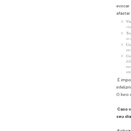
evocar
afastar
Vi
via
Tr
as 
Co
mer
Co
dif
men
amp
É impor
infeliz
O livro
Caso v
seu dia
Solicit