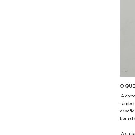
O QUE
A carta
Também
desafio
bem di
A cart