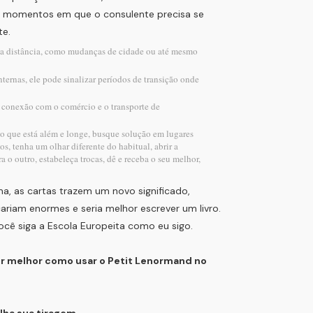
m momentos em que o consulente precisa se
te.
ga distância, como mudanças de cidade ou até mesmo
ternas, ele pode sinalizar períodos de transição onde
conexão com o comércio e o transporte de
 no que está além e longe, busque solução em lugares
os, tenha um olhar diferente do habitual, abrir a
a o outro, estabeleça trocas, dê e receba o seu melhor,
a, as cartas trazem um novo significado,
cariam enormes e seria melhor escrever um livro.
você siga a Escola Europeita como eu sigo.
er melhor como usar o Petit Lenormand no
lha sua tiragem.