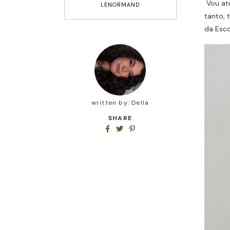
Vou at
LENORMAND
tanto, 
da Esco
written by:
Della
SHARE