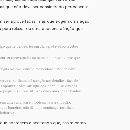
 mas que não deve ser considerado permanente.
em ser aproveitadas, mas que exigem uma ação
sa para relaxar ou uma pequena bênção que,
lgo que se perdeu, ter um dia agradável ou receber
odem ser aproveitadas no momento presente, mas que
a trégua ou uma solução momentânea. Não resolve
erve as sutilezas, dê atenção aos detalhes, faça de
s oportunidades, arrisque-se e permita-se viver as
as pequenas coisas, utilize ervas como chás e banhos
 sem antes analisar e problematizar a situação,
oque barreiras, não dê tanta confiança, recolha e
efinitiva.
s que aparecem e aceitando que, assim como