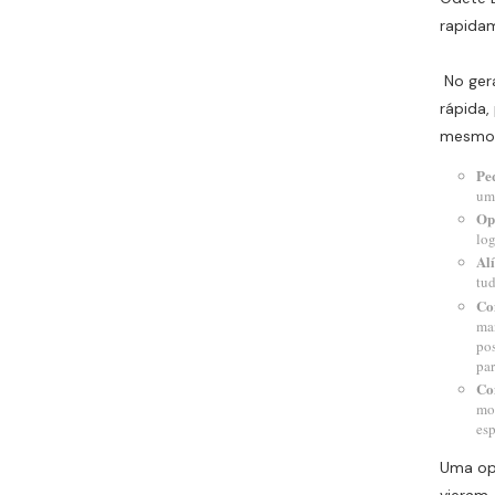
rapidam
No gera
rápida,
mesmo q
Pe
uma
Op
log
Al
tud
Co
man
pos
par
Con
mom
esp
Uma op
vieram,