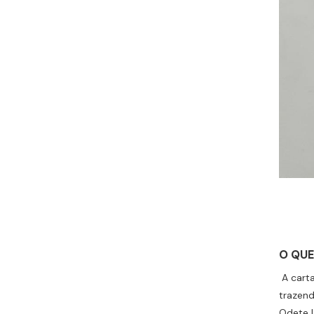
O QUE
A carta
trazen
Odete L