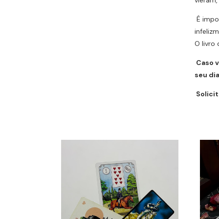
É impor
infeliz
O livro
Caso v
seu dia
Solicit