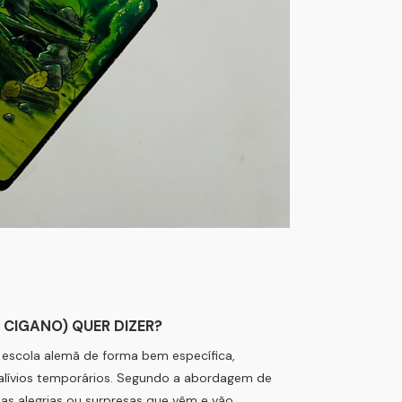
 CIGANO) QUER DIZER?
 escola alemã de forma bem específica,
alívios temporários. Segundo a abordagem de
s alegrias ou surpresas que vêm e vão