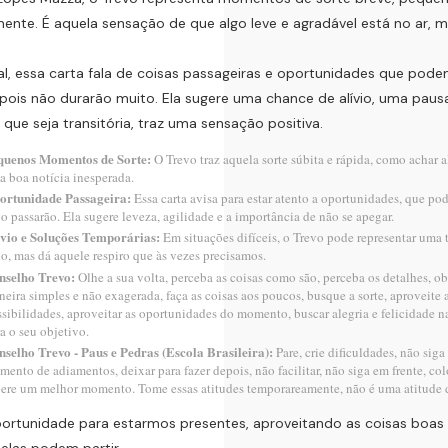
ente. É aquela sensação de que algo leve e agradável está no ar,
l, essa carta fala de coisas passageiras e oportunidades que pod
 pois não durarão muito. Ela sugere uma chance de alívio, uma pau
ue seja transitória, traz uma sensação positiva.
quenos Momentos de Sorte:
O Trevo traz aquela sorte súbita e rápida, como achar a
 boa notícia inesperada.
ortunidade Passageira:
Essa carta avisa para estar atento a oportunidades, que p
o passarão. Ela sugere leveza, agilidade e a importância de não se apegar.
ívio e Soluções Temporárias:
Em situações difíceis, o Trevo pode representar um
o, mas dá aquele respiro que às vezes precisamos.
nselho Trevo:
Olhe a sua volta, perceba as coisas como são, perceba os detalhes, obs
eira simples e não exagerada, faça as coisas aos poucos, busque a sorte, aproveite a
sibilidades, aproveitar as oportunidades do momento, buscar alegria e felicidade n
a o seu objetivo.
selho Trevo - Paus e Pedras (Escola Brasileira):
Pare, crie dificuldades, não siga
ento de adiamentos, deixar para fazer depois, não facilitar, não siga em frente, col
ere um melhor momento. Tome essas atitudes temporareamente, não é uma atitude d
ortunidade para estarmos presentes, aproveitando as coisas boa
 elas podem partir.