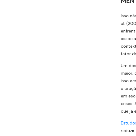
MEN
Isso nã
al. (20
enfrent
associa
context
fator d
Um dos 
maior, 
isso ac
e oraçã
em esco
crises.
que já 
Estudo
reduzir