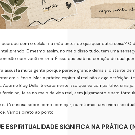
 acordou com o celular na mão antes de qualquer outra coisa? O di
ental girando. E mesmo assim, no meio disso tudo, tem uma sensação
 conexão com você mesma. É isso que está no coração de qualquer j
ra assusta muita gente porque parece grande demais, distante de
ntar em silêncio. Mas a prática espiritual real não exige perfeição,
. Aqui no Blog Della, é exatamente isso que eu compartilho: uma 
 feminino, feita no meio da vida real, sem julgamento e sem fórmul
 está curiosa sobre como começar, ou retomar, uma vida espiritual 
cê. Vamos direto ao ponto.
E ESPIRITUALIDADE SIGNIFICA NA PRÁTICA 