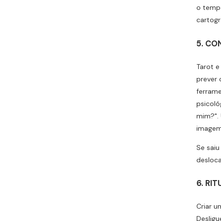
o temp
cartogra
5. CO
Tarot 
prever 
ferrame
psicoló
mim?".
imagem,
Se saiu
desloca
6. RI
Criar u
Desligu