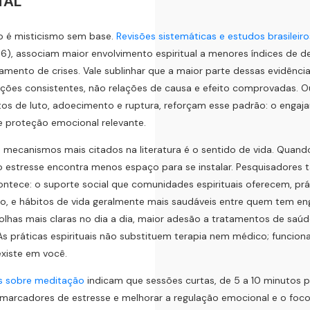
TAL
o é misticismo sem base.
Revisões sistemáticas e estudos brasileiro
06), associam maior envolvimento espiritual a menores índices de de
amento de crises. Vale sublinhar que a maior parte dessas evidência
ções consistentes, não relações de causa e efeito comprovadas. O
os de luto, adoecimento e ruptura, reforçam esse padrão: o engaj
e proteção emocional relevante.
mecanismos mais citados na literatura é o sentido de vida. Quan
o estresse encontra menos espaço para se instalar. Pesquisadore
ontece: o suporte social que comunidades espirituais oferecem, 
o, e hábitos de vida geralmente mais saudáveis entre quem tem enga
lhas mais claras no dia a dia, maior adesão a tratamentos de saúd
 As práticas espirituais não substituem terapia nem médico; func
existe em você.
s sobre meditação
indicam que sessões curtas, de 5 a 10 minutos p
 marcadores de estresse e melhorar a regulação emocional e o foco