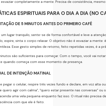
esvaziar completamente a mente. Precisa de consistência, mesmo 
ÁTICAS ESPIRITUAIS PARA O DIA A DIA (NO
DITAÇÃO DE 5 MINUTOS ANTES DO PRIMEIRO CAFÉ
 um lugar tranquilo, sente-se de forma confortável e leve a atenção 
o, expire, sinta o corpo relaxar. O objetivo não é esvaziar a mente:
tileza. Esse gesto simples de retorno, feito repetidas vezes, é a p
inutos são suficientes para começar. Com o tempo, você vai notar 
nte quando começa com esse momento de presença.
TUAL DE INTENÇÃO MATINAL
e pegar o celular, respire três vezes fundo e declare, em voz alta 
je quero agir com calma", "quero estar presente nas conversas" ou 
 acenda uma vela pequena enquanto faz isso. O ritual não precisa 
sciência com que ele é feito.