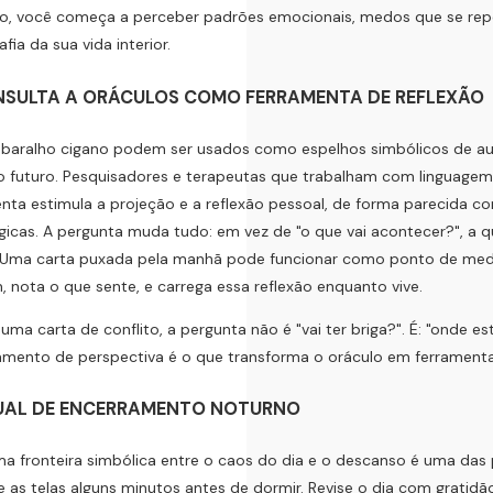
o, você começa a perceber padrões emocionais, medos que se rep
fia da sua vida interior.
NSULTA A ORÁCULOS COMO FERRAMENTA DE REFLEXÃO
e baralho cigano podem ser usados como espelhos simbólicos de 
o futuro. Pesquisadores e terapeutas que trabalham com linguage
nta estimula a projeção e a reflexão pessoal, de forma parecida
gicas. A pergunta muda tudo: em vez de "o que vai acontecer?", a q
 Uma carta puxada pela manhã pode funcionar como ponto de medit
 nota o que sente, e carrega essa reflexão enquanto vive.
 uma carta de conflito, a pergunta não é "vai ter briga?". É: "ond
mento de perspectiva é o que transforma o oráculo em ferramenta
TUAL DE ENCERRAMENTO NOTURNO
ma fronteira simbólica entre o caos do dia e o descanso é uma das p
e as telas alguns minutos antes de dormir. Revise o dia com gratidã