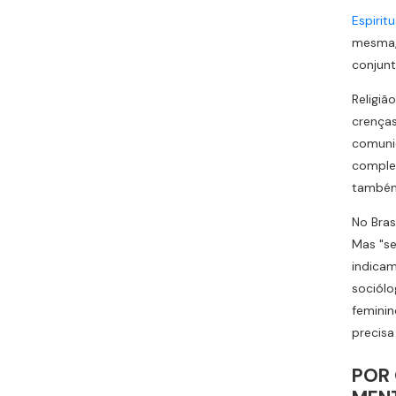
Espirit
mesma, 
conjunt
Religiã
crenças
comunid
complet
também 
No Bras
Mas "se
indicam
sociólo
feminin
precisa
POR 