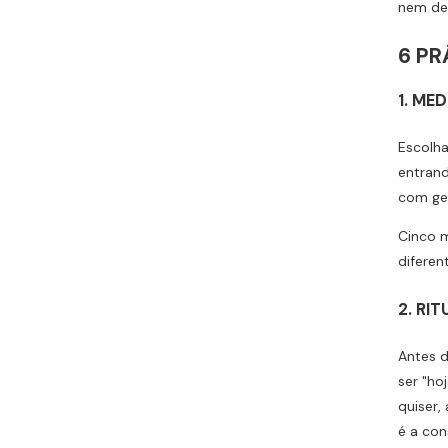
nem de 
6 PR
1. ME
Escolha
entrand
com gen
Cinco m
difere
2. RI
Antes d
ser "ho
quiser,
é a con