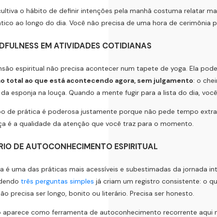
ltiva o hábito de definir intenções pela manhã costuma relatar m
ico ao longo do dia. Você não precisa de uma hora de cerimônia pa
NDFULNESS EM ATIVIDADES COTIDIANAS
são espiritual não precisa acontecer num tapete de yoga. Ela pode
o total ao que está acontecendo agora, sem julgamento
: o che
 da esponja na louça. Quando a mente fugir para a lista do dia, voc
po de prática é poderosa justamente porque não pede tempo extra. 
a é a qualidade da atenção que você traz para o momento.
ÁRIO DE AUTOCONHECIMENTO ESPIRITUAL
ta é uma das práticas mais acessíveis e subestimadas da jornada in
ndendo
três perguntas simples
já criam um registro consistente: o qu
Não precisa ser longo, bonito ou literário. Precisa ser honesto.
o aparece como ferramenta de autoconhecimento recorrente aqui no