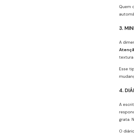
Quem cu
automát
3. MI
A dimen
Atençã
textura
Esse ti
mudanç
4. DI
A escri
respo
grata. 
O diári