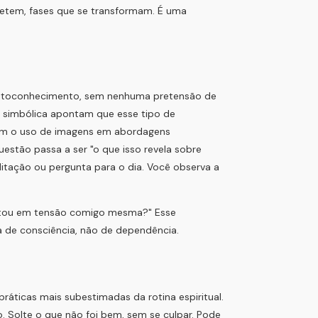
etem, fases que se transformam. É uma
autoconhecimento, sem nenhuma pretensão de
m simbólica apontam que esse tipo de
 com o uso de imagens em abordagens
uestão passa a ser "o que isso revela sobre
ação ou pergunta para o dia. Você observa a
e estou em tensão comigo mesma?" Esse
 de consciência, não de dependência.
ráticas mais subestimadas da rotina espiritual.
o. Solte o que não foi bem, sem se culpar. Pode