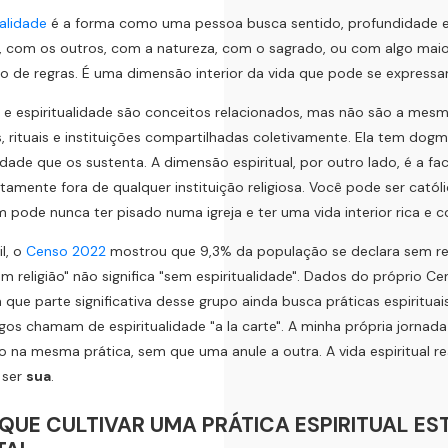
ualidade
é a forma como uma pessoa busca sentido, profundidade e
com os outros, com a natureza, com o sagrado, ou com algo maior
o de regras. É uma dimensão interior da vida que pode se expressar
o e espiritualidade são conceitos relacionados, mas não são a mesm
, rituais e instituições compartilhadas coletivamente. Ela tem dogm
ade que os sustenta. A dimensão espiritual, por outro lado, é a fac
amente fora de qualquer instituição religiosa. Você pode ser catól
pode nunca ter pisado numa igreja e ter uma vida interior rica e 
il, o
Censo 2022
mostrou que 9,3% da população se declara sem reli
m religião" não significa "sem espiritualidade". Dados do próprio Ce
 que parte significativa desse grupo ainda busca práticas espirituai
gos chamam de espiritualidade "a la carte". A minha própria jornad
o na mesma prática, sem que uma anule a outra. A vida espiritual re
 ser
sua
.
QUE CULTIVAR UMA PRÁTICA ESPIRITUAL E