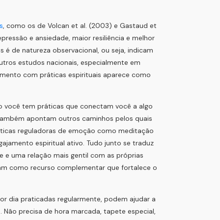
s
, como os de Volcan et al. (2003) e Gastaud et
pressão e ansiedade, maior resiliência e melhor
s é de natureza observacional, ou seja, indicam
utros estudos nacionais, especialmente em
amento com práticas espirituais aparece como
do você tem práticas que conectam você a algo
s também apontam outros caminhos pelos quais
práticas reguladoras de emoção como meditação
jamento espiritual ativo. Tudo junto se traduz
e e uma relação mais gentil com as próprias
ionam como recurso complementar que fortalece o
or dia praticadas regularmente, podem ajudar a
. Não precisa de hora marcada, tapete especial,