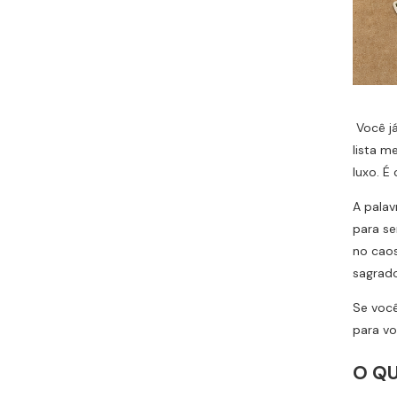
Você já
lista m
luxo. É
A palav
para se
no caos
sagrado
Se você
para vo
O QU